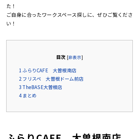
た！
ご自身に合ったワークスペース探しに、ぜひご覧くださ
い！
目次
[
非表示
]
1
ふらりCAFE 大曽根南店
2
フリスペ 大曽根ドーム前店
3
TheBASE大曽根店
4
まとめ
ふらりCAFE 大曽根南店