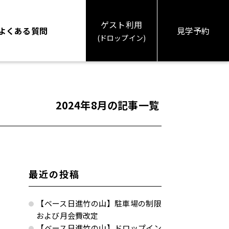
ゲスト利用
よくある質問
見学予約
(ドロップイン)
2024年8月
の記事一覧
最近の投稿
【ベース日進竹の山】駐車場の制限
および月会費改定
【ベース日進竹の山】ドロップイン