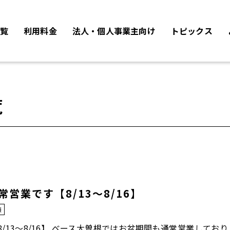
覧
利用料金
法人・個人事業主向け
トピックス
覧
営業です【8/13～8/16】
類
/13～8/16】 べース大曽根ではお盆期間も通常営業しており