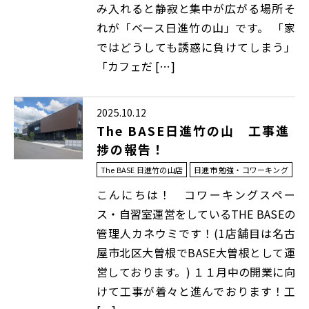
み入れると静寂と集中が広がる場所――そ
れが「ベース日進竹の山」です。 「家
ではどうしても誘惑に負けてしまう」
「カフェだ […]
2025.10.12
The BASE日進竹の山 工事進
捗の報告！
The BASE 日進竹の山店
日進市 勉強・コワーキング
こんにちは！ コワーキングスペー
ス・自習室運営をしているTHE BASEの
管理人カネウミです！(1店舗目は名古
屋市北区大曽根でBASE大曽根として運
営しております。) １１月中の開業に向
けて工事が着々と進んでおります！工